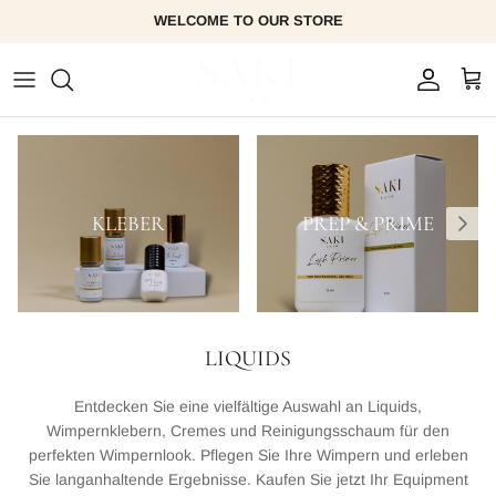
Direkt
WELCOME TO OUR STORE
zum
Inhalt
SHOP ALL
Wimpernverlängerung
Wimpern / Lash Academy
LASHES
Powder Brows
PMU Academy
LIQUIDS
Lippen Permanent Make Up
KLEBER
PREP & PRIME
PINZETTEN
ZUBEHÖR
LIQUIDS
LASHLIFTING
Entdecken Sie eine vielfältige Auswahl an Liquids,
Wimpernklebern, Cremes und Reinigungsschaum für den
perfekten Wimpernlook. Pflegen Sie Ihre Wimpern und erleben
Sie langanhaltende Ergebnisse. Kaufen Sie jetzt Ihr Equipment